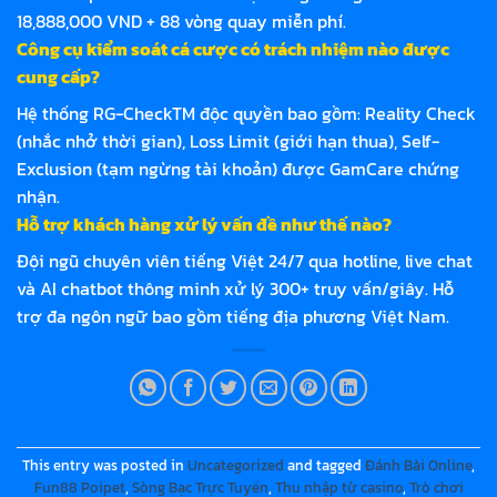
18,888,000 VND + 88 vòng quay miễn phí.
Công cụ kiểm soát cá cược có trách nhiệm nào được
cung cấp?
Hệ thống RG-CheckTM độc quyền bao gồm: Reality Check
(nhắc nhở thời gian), Loss Limit (giới hạn thua), Self-
Exclusion (tạm ngừng tài khoản) được GamCare chứng
nhận.
Hỗ trợ khách hàng xử lý vấn đề như thế nào?
Đội ngũ chuyên viên tiếng Việt 24/7 qua hotline, live chat
và AI chatbot thông minh xử lý 300+ truy vấn/giây. Hỗ
trợ đa ngôn ngữ bao gồm tiếng địa phương Việt Nam.
This entry was posted in
Uncategorized
and tagged
Đánh Bài Online
,
Fun88 Poipet
,
Sòng Bạc Trực Tuyến
,
Thu nhập từ casino
,
Trò chơi