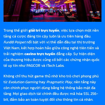
Trong thế giới
giải trí trực tuyến
, việc lựa chọn một nền
tảng cá cược đáng tin cậy luôn là ưu tiên hàng đầu.
Fun88 Poipet
nổi bật với vị thế dẫn đầu tại thị trường
Việt Nam, kết hợp hoàn hảo giữa công nghệ tiên tiến và
trải nghiệm
casino trực tuyến
đẳng cấp. Sự hiện diện
của thương hiệu được củng cố bởi các chứng nhận quốc
tế uy tín như PAGCOR và iTech Labs.
Không chỉ thu hút game thủ nhờ kho trò chơi phong phú
từ
Evolution Gaming
hay
Pragmatic Play
, nền tảng này
còn chinh phục người dùng bằng hệ thống bảo mật đa
tầng. Mọi giao dịch tài chính đều được mã hóa SSL 256-
bit, đảm bảo an toàn tuyệt đối cho thông tin cá nhân.