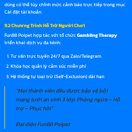
dùng có thể tùy chỉnh mức cảnh báo trực tiếp trong mục
Cài đặt tài khoản.
9.2 Chương Trình Hỗ Trữ Người Chơi
Fun88 Poipet hợp tác với tổ chức
Gambling Therapy
triển khai dịch vụ đa kênh:
Tư vấn trực tuyến 24/7 qua Zalo/Telegram
Khóa học quản lý cảm xúc miễn phí
Hệ thống tự loại trừ (Self-Exclusion) dài hạn
“Mọi thành viên đều được bảo vệ bởi
mạng lưới an sinh 3 lớp: Phòng ngừa – Hỗ
trợ – Phục hồi”
Đại diện Fun88 Poipet