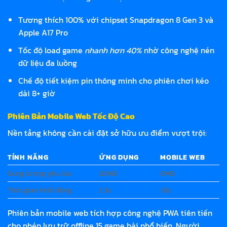
Tương thích 100% với chipset Snapdragon 8 Gen 3 và
Apple A17 Pro
Tốc độ load game
nhanh hơn 40%
nhờ công nghệ nén
dữ liệu đa luồng
Chế độ tiết kiệm pin thông minh cho phiên chơi kéo
dài 8+ giờ
Phiên Bản Mobile Web Tốc Độ Cao
Nền tảng không cần cài đặt sở hữu ưu điểm vượt trội:
TÍNH NĂNG
ỨNG DỤNG
MOBILE WEB
Dung lượng yêu cầu
82MB
0MB
Thời gian khởi động
2.3s
1.8s
Phiên bản mobile web tích hợp công nghệ PWA tiên tiến
cho phép lưu trữ offline 15 game bài phổ biến. Người