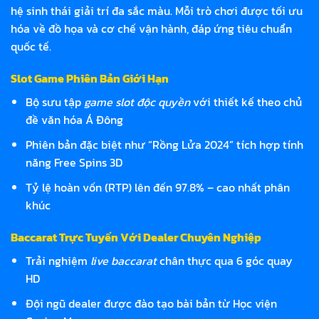
hệ sinh thái giải trí đa sắc màu. Mỗi trò chơi được tối ưu
hóa về đồ họa và cơ chế vận hành, đáp ứng tiêu chuẩn
quốc tế.
Slot Game Phiên Bản Giới Hạn
Bộ sưu tập
game slot độc quyền
với thiết kế theo chủ
đề văn hóa Á Đông
Phiên bản đặc biệt như “Rồng Lửa 2024” tích hợp tính
năng Free Spins 3D
Tỷ lệ hoàn vốn (RTP) lên đến 97.8% – cao nhất phân
khúc
Baccarat Trực Tuyến Với Dealer Chuyên Nghiệp
Trải nghiệm
live baccarat
chân thực qua 6 góc quay
HD
Đội ngũ dealer được đào tạo bài bản từ Học viện