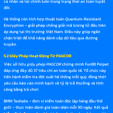
cá nhân và tài chính luôn trong trạng thái an toàn tuyệt
đối.
Hệ thống còn tích hợp thuật toán Quantum-Resistant
Encryption – giải pháp chống giải mã lượng tử đầu tiên
áp dụng tại thị trường Việt Nam. Điều này giúp ngăn
chặn triệt để khả năng đánh cắp dữ liệu qua đường
truyền.
5.2 Giấy Phép Hoạt Động Từ PAGCOR
Việc sở hữu
giấy phép PAGCOR
chứng minh Fun88 Poipet
đáp ứng đầy đủ 37 tiêu chí an toàn quốc tế. Tổ chức này
tiến hành kiểm tra đột xuất hệ thống mỗi quý, đồng thời
yêu cầu báo cáo minh bạch về tỷ lệ trả thưởng và tính
công bằng trò chơi.
BMM Testlabs – đơn vị kiểm toán độc lập hàng đầu thế
giới – thực hiện đánh giá toàn diện mỗi 90 ngày. Kết quả