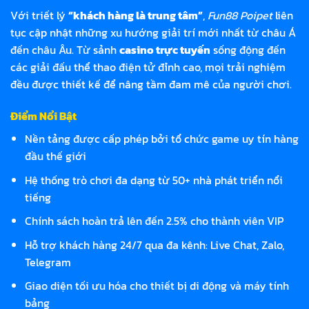
Với triết lý
“khách hàng là trung tâm”
,
Fun88 Poipet
liên
tục cập nhật những xu hướng giải trí mới nhất từ châu Á
đến châu Âu. Từ sảnh
casino trực tuyến
sống động đến
các giải đấu thể thao điện tử đỉnh cao, mọi trải nghiệm
đều được thiết kế để nâng tầm đam mê của người chơi.
Điểm Nổi Bật
Nền tảng được cấp phép bởi tổ chức game uy tín hàng
đầu thế giới
Hệ thống trò chơi đa dạng từ 50+ nhà phát triển nổi
tiếng
Chính sách hoàn trả lên đến 2.5% cho thành viên VIP
Hỗ trợ khách hàng 24/7 qua đa kênh: Live Chat, Zalo,
Telegram
Giao diện tối ưu hóa cho thiết bị di động và máy tính
bảng