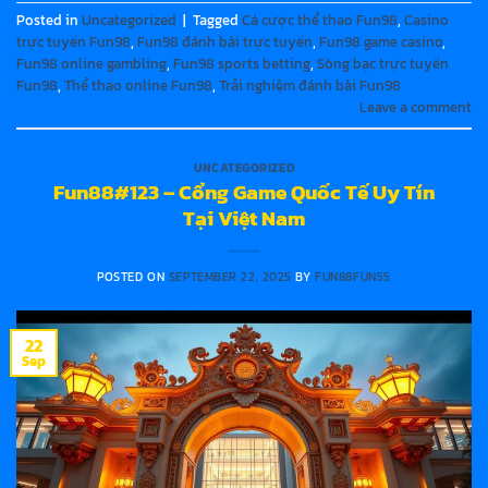
Posted in
Uncategorized
|
Tagged
Cá cược thể thao Fun98
,
Casino
trực tuyến Fun98
,
Fun98 đánh bài trực tuyến
,
Fun98 game casino
,
Fun98 online gambling
,
Fun98 sports betting
,
Sòng bạc trực tuyến
Fun98
,
Thể thao online Fun98
,
Trải nghiệm đánh bài Fun98
Leave a comment
UNCATEGORIZED
Fun88#123 – Cổng Game Quốc Tế Uy Tín
Tại Việt Nam
POSTED ON
SEPTEMBER 22, 2025
BY
FUN88FUN55
22
Sep