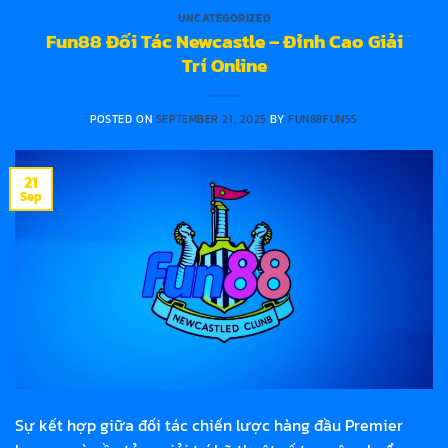
UNCATEGORIZED
Fun88 Đối Tác Newcastle – Đỉnh Cao Giải
Trí Online
POSTED ON
SEPTEMBER 21, 2025
BY
FUN88FUN55
21
Sep
Sự kết hợp giữa đối tác chiến lược hàng đầu Premier