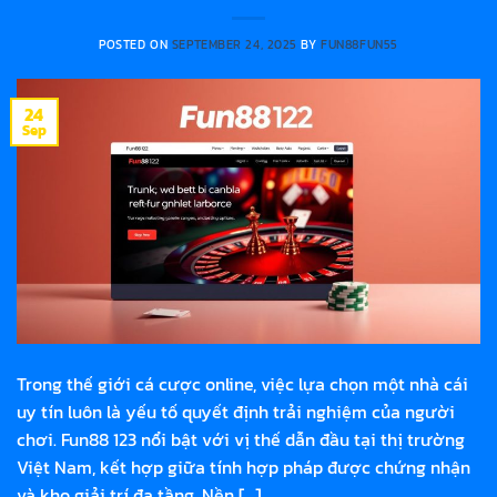
POSTED ON
SEPTEMBER 24, 2025
BY
FUN88FUN55
24
Sep
Trong thế giới cá cược online, việc lựa chọn một nhà cái
uy tín luôn là yếu tố quyết định trải nghiệm của người
chơi. Fun88 123 nổi bật với vị thế dẫn đầu tại thị trường
Việt Nam, kết hợp giữa tính hợp pháp được chứng nhận
và kho giải trí đa tầng. Nền […]