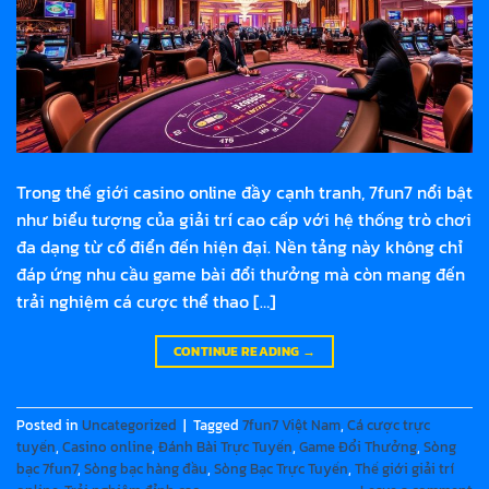
Trong thế giới casino online đầy cạnh tranh, 7fun7 nổi bật
như biểu tượng của giải trí cao cấp với hệ thống trò chơi
đa dạng từ cổ điển đến hiện đại. Nền tảng này không chỉ
đáp ứng nhu cầu game bài đổi thưởng mà còn mang đến
trải nghiệm cá cược thể thao […]
CONTINUE READING
→
Posted in
Uncategorized
|
Tagged
7fun7 Việt Nam
,
Cá cược trực
tuyến
,
Casino online
,
Đánh Bài Trực Tuyến
,
Game Đổi Thưởng
,
Sòng
bạc 7fun7
,
Sòng bạc hàng đầu
,
Sòng Bạc Trực Tuyến
,
Thế giới giải trí