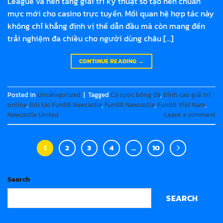
League và nền tảng giải trí kỹ thuật số tạo nên chuẩn
mực mới cho casino trực tuyến. Mối quan hệ hợp tác này
không chỉ khẳng định vị thế dẫn đầu mà còn mang đến
trải nghiệm đa chiều cho người dùng châu […]
CONTINUE READING
→
Posted in
Uncategorized
|
Tagged
Cá cược bóng đá
,
Đỉnh cao giải trí
online
,
Đối tác Fun88 Newcastle
,
Fun88 Newcastle
,
Fun88 Việt Nam
,
Newcastle United
Leave a comment
1
2
3
4
…
10
Search
SEARCH