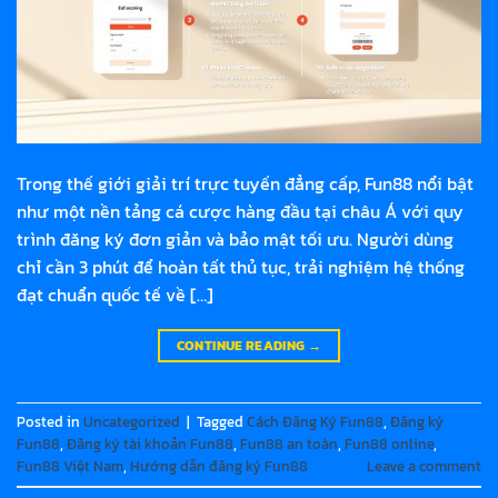
Trong thế giới giải trí trực tuyến đẳng cấp, Fun88 nổi bật
như một nền tảng cá cược hàng đầu tại châu Á với quy
trình đăng ký đơn giản và bảo mật tối ưu. Người dùng
chỉ cần 3 phút để hoàn tất thủ tục, trải nghiệm hệ thống
đạt chuẩn quốc tế về […]
CONTINUE READING
→
Posted in
Uncategorized
|
Tagged
Cách Đăng Ký Fun88
,
Đăng ký
Fun88
,
Đăng ký tài khoản Fun88
,
Fun88 an toàn
,
Fun88 online
,
Fun88 Việt Nam
,
Hướng dẫn đăng ký Fun88
Leave a comment