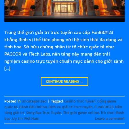
Trong thế giới giải trí trực tuyến cao cấp, Fun88#123
khẳng định vị thế tiên phong với hệ sinh thái đa dạng và
tinh hoa. Sở hữu chứng nhận từ tổ chức quốc tế như
PAGCOR và iTech Labs, nền tảng này mang đến trải
nghiệm casino trực tuyến chuẩn mực dành cho giới sành
[…]
CONTINUE READING
→
Posted in
Uncategorized
|
Tagged
Casino Trực Tuyến
,
Cổng game
quốc tế
,
Đánh Bài Online
,
Dịch vụ giải trí trực tuyến
,
Fun88#123
,
Nền
tảng giải trí
,
Sòng Bạc Trực Tuyến
,
Thế giới game online
,
Trò chơi đánh
bạc
,
Uy tín Việt Nam
Leave a comment