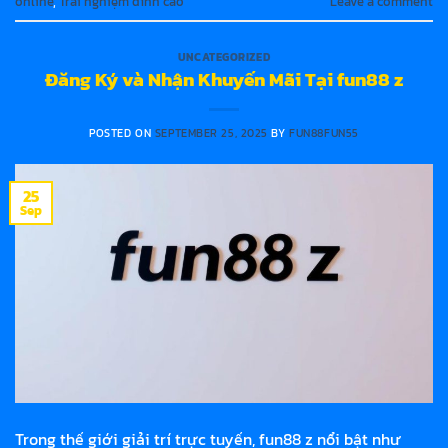
online
,
Trải nghiệm đỉnh cao
Leave a comment
UNCATEGORIZED
Đăng Ký và Nhận Khuyến Mãi Tại fun88 z
POSTED ON
SEPTEMBER 25, 2025
BY
FUN88FUN55
25
Sep
Trong thế giới giải trí trực tuyến, fun88 z nổi bật như