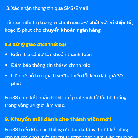
Xác nhận thông tin qua SMS/Email
Tiền sẽ hiển thị trong ví chính sau 3-7 phút với
ví điện tử
,
hoặc 15 phút cho
chuyển khoản ngân hàng
.
8.3 Xử lý giao dịch thất bại
Kiểm tra số dư tài khoản thanh toán
Đảm bảo thông tin thẻ/ví chính xác
Liên hệ hỗ trợ qua LiveChat nếu lỗi kéo dài quá 30
phút
Fun88 cam kết hoàn 100% phí phát sinh từ lỗi hệ thống
trong vòng 24 giờ làm việc.
9. Khuyến mãi dành cho thành viên mới
Fun88 triển khai hệ thống ưu đãi đa tầng, thiết kế riêng
cho người chơi mới tại thị trường Việt Nam. Các chương