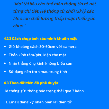
“Mọi tài liệu cần thể hiện thông tin rõ nét
từng chi tiết. Hệ thống từ chối xử lý các
file scan chất lượng thấp hoặc thiếu góc
chụp.”
4.2.2 Cách chụp ảnh xác minh khuôn mặt
Giữ khoảng cách 30-50cm với camera
Tháo kính râm/phụ kiện che mặt
Nhìn thẳng ống kính không biểu cảm
Sử dụng nền trơn màu trung tính
4.3 Theo dõi tiến độ phê duyệt
Hệ thống gửi thông báo trạng thái qua 3 kênh:
Email đăng ký nhận biên lai điện tử