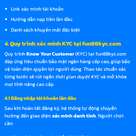
Link xác minh tài khoản
Hướng dẫn nạp tiền lần đầu
Danh sách khuyến mãi đặc biệt
4. Quy trình xác minh KYC tại fun88kyc.com
Quy trình
Know Your Customer
(KYC) tại fun88kyc.com
đáp ứng tiêu chuẩn bảo mật ngân hàng cấp cao, giúp bảo
vệ toàn diện quyền lợi người dùng. Thao tác chuẩn xác
từng bước sẽ rút ngắn
thời gian duyệt KYC
và mở khóa
mọi tính năng cao cấp.
4.1 Đăng nhập tài khoản lần đầu
Sau khi hoàn tất đăng ký, hệ thống tự động chuyển
hướng đến giao diện
xác minh danh tính
. Người chơi
cần: