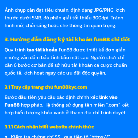
Ảnh chụp cần đạt tiêu chuẩn: định dạng JPG/PNG, kích
thước dưới 5MB, độ phân giải tối thiểu 300dpi. Tránh
hình mờ, chói sáng hoặc che thông tin quan trọng.
3. Hướng dẫn đăng ký tài khoản fun88 chi tiết
Quy trình
tạo tài khoản
Fun88 được thiết kế đơn giản
nhưng vẫn đảm bảo tính bảo mật cao. Người chơi chỉ
cần 6 bước cơ bản để sở hữu tài khoản cá cược chuẩn
quốc tế, kích hoạt ngay các ưu đãi độc quyền.
3.1 Truy cập trang chủ fun88kyc.com
Bước đầu tiên yêu cầu xác định chính xác
link vào
Fun88
hợp pháp. Hệ thống sử dụng tên miền “.com” kết
hợp biểu tượng khóa xanh ở thanh địa chỉ trình duyệt.
3.1.1 Cách nhận biết website chính thức
Kiểm tra chứng chỉ SSL qua tiền tố “https://”