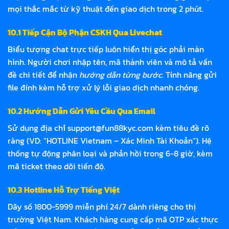
mọi thắc mắc từ kỹ thuật đến giao dịch trong 2 phút.
10.1 Tiếp Cận Bộ Phận CSKH Qua Livechat
Biểu tượng chat trực tiếp luôn hiển thị góc phải màn
hình. Người chơi nhập tên, mã thành viên và mô tả vấn
đề chi tiết để nhận
hướng dẫn từng bước
. Tính năng gửi
file đính kèm hỗ trợ xử lý lỗi giao dịch nhanh chóng.
10.2 Hướng Dẫn Gửi Yêu Cầu Qua Email
Sử dụng địa chỉ support@fun88kyc.com kèm tiêu đề rõ
ràng (VD: “HOTLINE Vietnam – Xác Minh Tài Khoản”). Hệ
thống tự động phân loại và phản hồi trong 6-8 giờ, kèm
mã ticket theo dõi tiến độ.
10.3 Hotline Hỗ Trợ Tiếng Việt
Dãy số 1800-5999 miễn phí 24/7 dành riêng cho thị
trường Việt Nam. Khách hàng cung cấp mã OTP xác thực