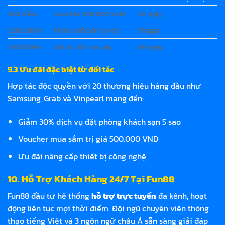
500 điểm
Voucher 200.000 VND
30 ngày
1.000 điểm
Phiếu miễn phí cược
15 ngày
2.500 điểm
Gói du lịch cao cấp
60 ngày
9.3 Ưu đãi đặc biệt từ đối tác
Hợp tác độc quyền với 20 thương hiệu hàng đầu như
Samsung, Grab và Vinpearl mang đến:
Giảm 30% dịch vụ đặt phòng khách sạn 5 sao
Voucher mua sắm trị giá 500.000 VND
Ưu đãi nâng cấp thiết bị công nghệ
10. Hỗ Trợ Khách Hàng 24/7 Tại Fun88
Fun88 đầu tư hệ thống
hỗ trợ trực tuyến
đa kênh, hoạt
động liên tục mọi thời điểm. Đội ngũ chuyên viên thông
thạo tiếng Việt và 3 ngôn ngữ châu Á sẵn sàng giải đáp