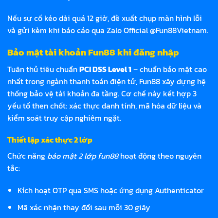
Nếu sự cố kéo dài quá 12 giờ, đề xuất chụp màn hình lỗi
và gửi kèm khi báo cáo qua Zalo Official @Fun88Vietnam.
Bảo mật tài khoản Fun88 khi đăng nhập
Tuân thủ tiêu chuẩn
PCI DSS Level 1
– chuẩn bảo mật cao
nhất trong ngành thanh toán điện tử, Fun88 xây dựng hệ
thống bảo vệ tài khoản đa tầng. Cơ chế này kết hợp 3
yếu tố then chốt: xác thực danh tính, mã hóa dữ liệu và
kiểm soát truy cập nghiêm ngặt.
Thiết lập xác thực 2 lớp
Chức năng
bảo mật 2 lớp fun88
hoạt động theo nguyên
tắc:
Kích hoạt OTP qua SMS hoặc ứng dụng Authenticator
Mã xác nhận thay đổi sau mỗi 30 giây