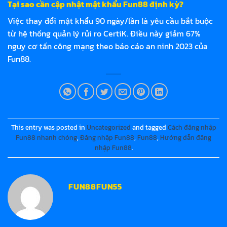
Tại sao cần cập nhật mật khẩu Fun88 định kỳ?
Việc thay đổi mật khẩu 90 ngày/lần là yêu cầu bắt buộc
từ hệ thống quản lý rủi ro CertiK. Điều này giảm 67%
nguy cơ tấn công mạng theo báo cáo an ninh 2023 của
Fun88.
This entry was posted in
Uncategorized
and tagged
Cách đăng nhập
Fun88 nhanh chóng
,
Đăng nhập Fun88
,
Fun88
,
Hướng dẫn đăng
nhập Fun88
.
FUN88FUN55