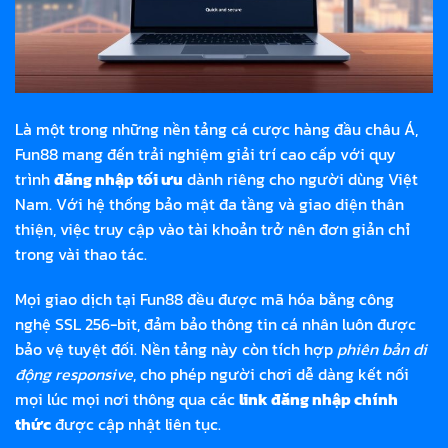
Là một trong những nền tảng cá cược hàng đầu châu Á,
Fun88 mang đến trải nghiệm giải trí cao cấp với quy
trình
đăng nhập tối ưu
dành riêng cho người dùng Việt
Nam. Với hệ thống bảo mật đa tầng và giao diện thân
thiện, việc truy cập vào tài khoản trở nên đơn giản chỉ
trong vài thao tác.
Mọi giao dịch tại Fun88 đều được mã hóa bằng công
nghệ SSL 256-bit, đảm bảo thông tin cá nhân luôn được
bảo vệ tuyệt đối. Nền tảng này còn tích hợp
phiên bản di
động responsive
, cho phép người chơi dễ dàng kết nối
mọi lúc mọi nơi thông qua các
link đăng nhập chính
thức
được cập nhật liên tục.