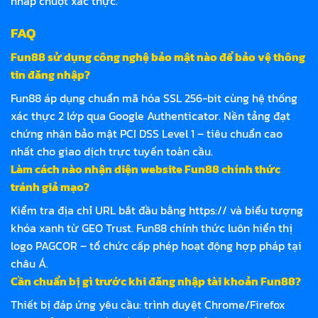
nhấp chuột xác thực.
FAQ
Fun88 sử dụng công nghệ bảo mật nào để bảo vệ thông
tin đăng nhập?
Fun88 áp dụng chuẩn mã hóa SSL 256-bit cùng hệ thống
xác thực 2 lớp qua Google Authenticator. Nền tảng đạt
chứng nhận bảo mật PCI DSS Level 1 – tiêu chuẩn cao
nhất cho giao dịch trực tuyến toàn cầu.
Làm cách nào nhận diện website Fun88 chính thức
tránh giả mạo?
Kiểm tra địa chỉ URL bắt đầu bằng https:// và biểu tượng
khóa xanh từ GEO Trust. Fun88 chính thức luôn hiển thị
logo PAGCOR – tổ chức cấp phép hoạt động hợp pháp tại
châu Á.
Cần chuẩn bị gì trước khi đăng nhập tài khoản Fun88?
Thiết bị đáp ứng yêu cầu: trình duyệt Chrome/Firefox