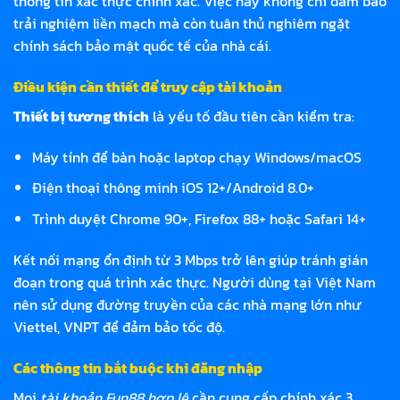
thông tin xác thực chính xác. Việc này không chỉ đảm bảo
trải nghiệm liền mạch mà còn tuân thủ nghiêm ngặt
chính sách bảo mật quốc tế của nhà cái.
Điều kiện cần thiết để truy cập tài khoản
Thiết bị tương thích
là yếu tố đầu tiên cần kiểm tra:
Máy tính để bàn hoặc laptop chạy Windows/macOS
Điện thoại thông minh iOS 12+/Android 8.0+
Trình duyệt Chrome 90+, Firefox 88+ hoặc Safari 14+
Kết nối mạng ổn định từ 3 Mbps trở lên giúp tránh gián
đoạn trong quá trình xác thực. Người dùng tại Việt Nam
nên sử dụng đường truyền của các nhà mạng lớn như
Viettel, VNPT để đảm bảo tốc độ.
Các thông tin bắt buộc khi đăng nhập
Mọi
tài khoản Fun88 hợp lệ
cần cung cấp chính xác 3