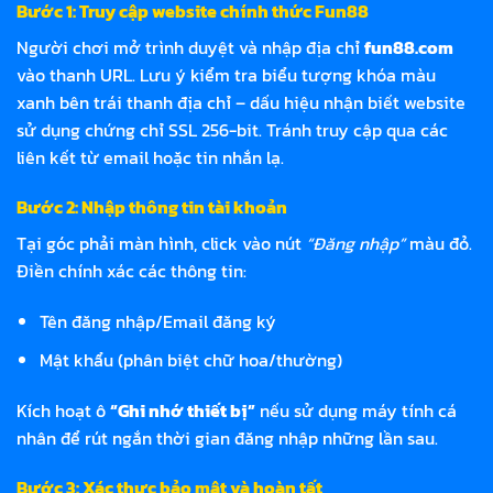
Bước 1: Truy cập website chính thức Fun88
Người chơi mở trình duyệt và nhập địa chỉ
fun88.com
vào thanh URL. Lưu ý kiểm tra biểu tượng khóa màu
xanh bên trái thanh địa chỉ – dấu hiệu nhận biết website
sử dụng chứng chỉ SSL 256-bit. Tránh truy cập qua các
liên kết từ email hoặc tin nhắn lạ.
Bước 2: Nhập thông tin tài khoản
Tại góc phải màn hình, click vào nút
“Đăng nhập”
màu đỏ.
Điền chính xác các thông tin:
Tên đăng nhập/Email đăng ký
Mật khẩu (phân biệt chữ hoa/thường)
Kích hoạt ô
“Ghi nhớ thiết bị”
nếu sử dụng máy tính cá
nhân để rút ngắn thời gian đăng nhập những lần sau.
Bước 3: Xác thực bảo mật và hoàn tất