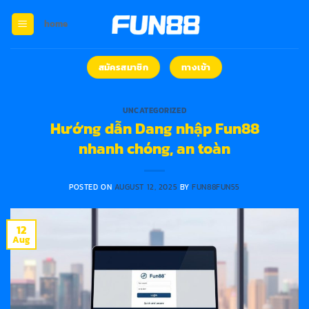
Skip
to
home
content
สมัครสมาชิก
ทางเข้า
UNCATEGORIZED
Hướng dẫn Dang nhập Fun88
nhanh chóng, an toàn
POSTED ON
AUGUST 12, 2025
BY
FUN88FUN55
12
Aug