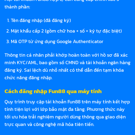
thành phần:
Tên đăng nhập (đã đăng ký)
Mật khẩu cấp 2 (gồm chữ hoa + số + ký tự đặc biệt)
Mã OTP từ ứng dụng Google Authenticator
Thông tin cá nhân phải khớp hoàn toàn với hồ sơ đã xác
minh KYC/AML, bao gồm số CMND và tài khoản ngân hàng
đăng ký. Sai lệch dù nhỏ nhất có thể dẫn đến tạm khóa
chức năng đăng nhập.
Cách đăng nhập Fun88 qua máy tính
Quy trình truy cập tài khoản Fun88 trên máy tính kết hợp
tính tiện lợi với lớp bảo mật đa tầng. Phương thức này
tối ưu hóa trải nghiệm người dùng thông qua giao diện
trực quan và công nghệ mã hóa tiên tiến.