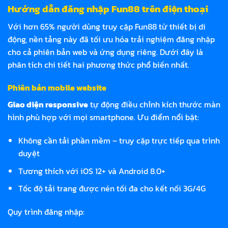
Hướng dẫn đăng nhập Fun88 trên điện thoại
Với hơn 65% người dùng truy cập Fun88 từ thiết bị di
động, nền tảng này đã tối ưu hóa trải nghiệm đăng nhập
cho cả phiên bản web và ứng dụng riêng. Dưới đây là
phân tích chi tiết hai phương thức phổ biến nhất.
Phiên bản mobile website
Giao diện responsive
tự động điều chỉnh kích thước màn
hình phù hợp với mọi smartphone. Ưu điểm nổi bật:
Không cần tải phần mềm – truy cập trực tiếp qua trình
duyệt
Tương thích với iOS 12+ và Android 8.0+
Tốc độ tải trang được nén tối đa cho kết nối 3G/4G
Quy trình đăng nhập: