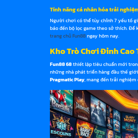
Tính năng cá nhân hóa trải nghiệ
Người chơi có thể tùy chỉnh 7 yếu tố g
báo đến bộ lọc game theo sở thích. Để
trang chủ Fun88
ngay hôm nay.
Kho Trò Chơi Đỉnh Cao 
Fun88 68
thiết lập tiêu chuẩn mới tron
những nhà phát triển hàng đầu thế giớ
Pragmatic Play
, mang đến trải nghiệm 