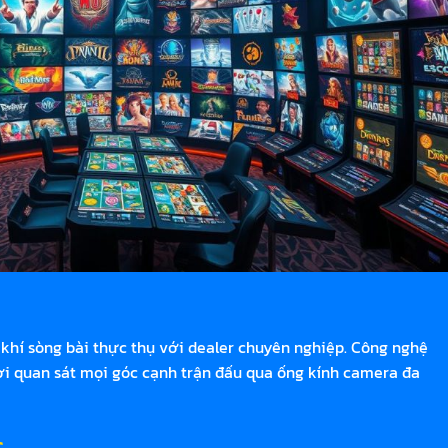
 khí sòng bài thực thụ với dealer chuyên nghiệp. Công nghệ
ơi quan sát mọi góc cạnh trận đấu qua ống kính camera đa
c