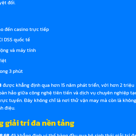
ệt đối.
o đến casino trực tiếp
I DSS quốc tế
 động và máy tính
iệt
ong 3 phút
8
được khẳng định qua hơn 15 năm phát triển, với hơn 2 triệu
oàn hảo giữa công nghệ tiên tiến và dịch vụ chuyên nghiệp tạ
trực tuyến. Đây không chỉ là nơi thử vận may mà còn là khôn
h điệu.
giải trí đa nền tảng
8 68
đã khẳng định vị thế hàng đầu qua hệ sinh thái giải trí đ