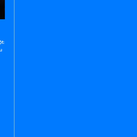
ột:
u