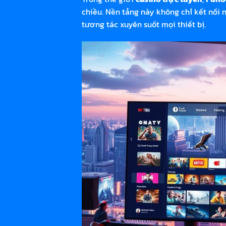
chiều. Nền tảng này không chỉ kết nối 
tương tác xuyên suốt mọi thiết bị.