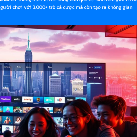
người chơi với 3.000+ trò cá cược mà còn tạo ra không gian