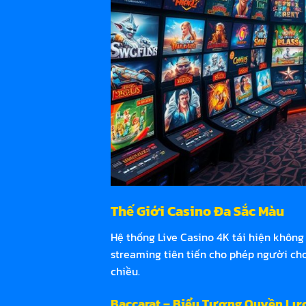
Thế Giới Casino Đa Sắc Màu
Hệ thống Live Casino 4K tái hiện không
streaming tiên tiến cho phép người ch
chiều.
Baccarat – Biểu Tượng Quyền Lự