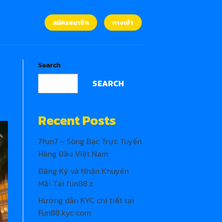
สมัครสมาชิก
ทางเข้า
Search
SEARCH
Recent Posts
7fun7 – Sòng Bạc Trực Tuyến
Hàng Đầu Việt Nam
Đăng Ký và Nhận Khuyến
Mãi Tại fun88 z
Hướng dẫn KYC chi tiết tại
Fun88 kyc com