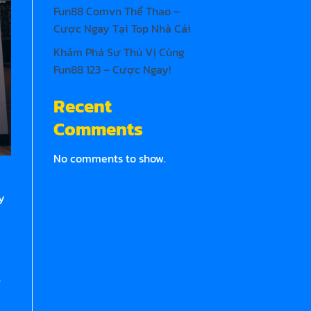
Fun88 Comvn Thể Thao –
Cược Ngay Tại Top Nhà Cái
Khám Phá Sự Thú Vị Cùng
Fun88 123 – Cược Ngay!
Recent
Comments
No comments to show.
y
g