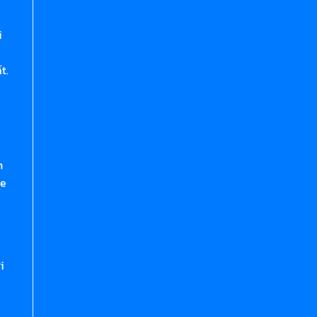
i
t.
h
me
i