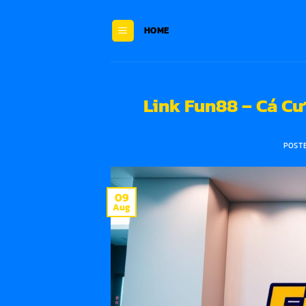
Skip
to
HOME
content
Link Fun88 – Cá C
POST
09
Aug