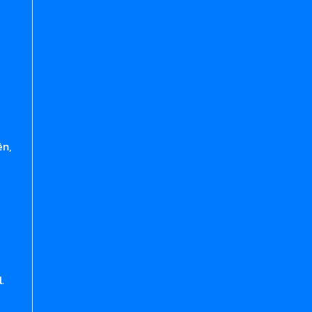
ên,
.