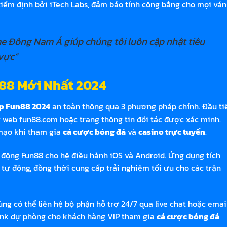
iểm định bởi iTech Labs, đảm bảo tính công bằng cho mọi ván
e Đông Nam Á giúp chúng tôi luôn cập nhật tiêu
vực”
n88 Mới Nhất 2024
ập Fun88 2024
an toàn thông qua 3 phương pháp chính. Đầu ti
 web fun88.com hoặc trang thông tin đối tác được xác minh.
 mạo khi tham gia
cá cược bóng đá
và
casino trực tuyến
.
 động Fun88 cho hệ điều hành iOS và Android. Ứng dụng tích
tự động, đồng thời cung cấp trải nghiệm tối ưu cho các trận
g có thể liên hệ bộ phận hỗ trợ 24/7 qua live chat hoặc email
 link dự phòng cho khách hàng VIP tham gia
cá cược bóng đá