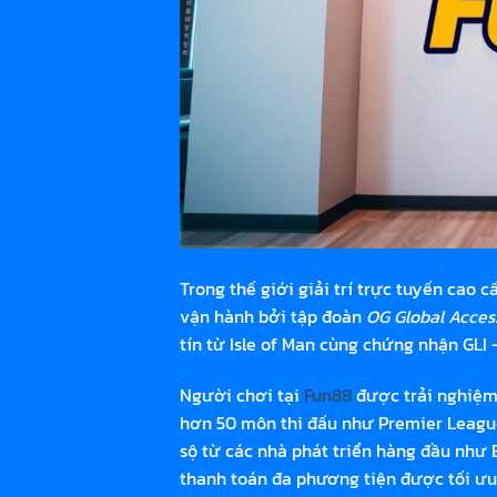
Trong thế giới giải trí trực tuyến cao c
vận hành bởi tập đoàn
OG Global Acces
tín từ Isle of Man cùng chứng nhận GLI
Người chơi tại
Fun88
được trải nghiệm h
hơn 50 môn thi đấu như Premier Leag
sộ từ các nhà phát triển hàng đầu như 
thanh toán đa phương tiện được tối ưu