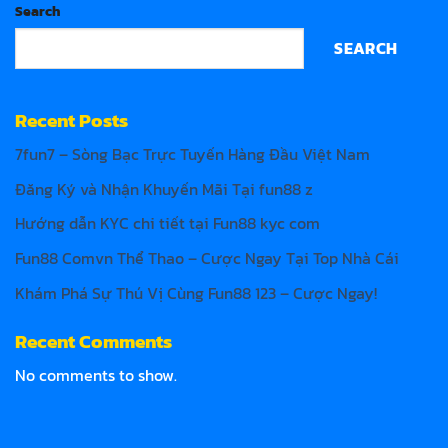
Search
SEARCH
Recent Posts
7fun7 – Sòng Bạc Trực Tuyến Hàng Đầu Việt Nam
Đăng Ký và Nhận Khuyến Mãi Tại fun88 z
Hướng dẫn KYC chi tiết tại Fun88 kyc com
Fun88 Comvn Thể Thao – Cược Ngay Tại Top Nhà Cái
Khám Phá Sự Thú Vị Cùng Fun88 123 – Cược Ngay!
Recent Comments
No comments to show.