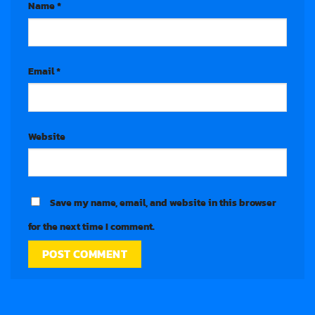
Name
*
Email
*
Website
Save my name, email, and website in this browser
for the next time I comment.