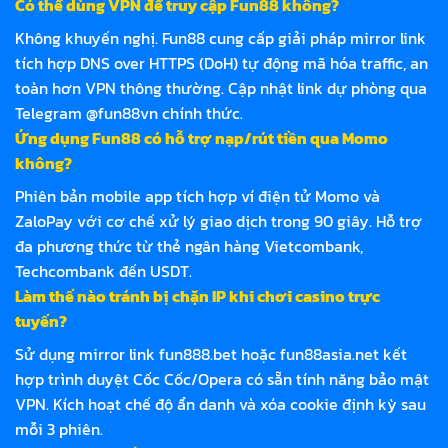
Có thể dùng VPN để truy cập Fun88 không?
Không khuyến nghị. Fun88 cung cấp giải pháp mirror link
tích hợp DNS over HTTPS (DoH) tự động mã hóa traffic, an
toàn hơn VPN thông thường. Cập nhật link dự phòng qua
Telegram @fun88vn chính thức.
Ứng dụng Fun88 có hỗ trợ nạp/rút tiền qua Momo
không?
Phiên bản mobile app tích hợp ví điện tử Momo và
ZaloPay với cơ chế xử lý giao dịch trong 90 giây. Hỗ trợ
đa phương thức từ thẻ ngân hàng Vietcombank,
Techcombank đến USDT.
Làm thế nào tránh bị chặn IP khi chơi casino trực
tuyến?
Sử dụng mirror link fun888.bet hoặc fun88asia.net kết
hợp trình duyệt Cốc Cốc/Opera có sẵn tính năng bảo mật
VPN. Kích hoạt chế độ ẩn danh và xóa cookie định kỳ sau
mỗi 3 phiên.