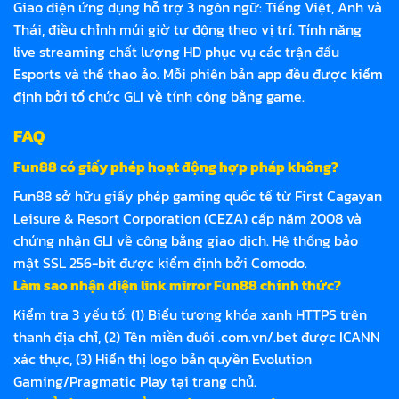
Giao diện ứng dụng hỗ trợ 3 ngôn ngữ: Tiếng Việt, Anh và
Thái, điều chỉnh múi giờ tự động theo vị trí. Tính năng
live streaming chất lượng HD phục vụ các trận đấu
Esports và thể thao ảo. Mỗi phiên bản app đều được kiểm
định bởi tổ chức GLI về tính công bằng game.
FAQ
Fun88 có giấy phép hoạt động hợp pháp không?
Fun88 sở hữu giấy phép gaming quốc tế từ First Cagayan
Leisure & Resort Corporation (CEZA) cấp năm 2008 và
chứng nhận GLI về công bằng giao dịch. Hệ thống bảo
mật SSL 256-bit được kiểm định bởi Comodo.
Làm sao nhận diện link mirror Fun88 chính thức?
Kiểm tra 3 yếu tố: (1) Biểu tượng khóa xanh HTTPS trên
thanh địa chỉ, (2) Tên miền đuôi .com.vn/.bet được ICANN
xác thực, (3) Hiển thị logo bản quyền Evolution
Gaming/Pragmatic Play tại trang chủ.