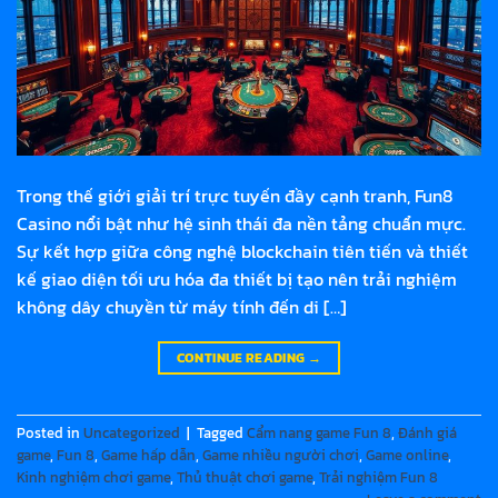
Trong thế giới giải trí trực tuyến đầy cạnh tranh, Fun8
Casino nổi bật như hệ sinh thái đa nền tảng chuẩn mực.
Sự kết hợp giữa công nghệ blockchain tiên tiến và thiết
kế giao diện tối ưu hóa đa thiết bị tạo nên trải nghiệm
không dây chuyền từ máy tính đến di […]
CONTINUE READING
→
Posted in
Uncategorized
|
Tagged
Cẩm nang game Fun 8
,
Đánh giá
game
,
Fun 8
,
Game hấp dẫn
,
Game nhiều người chơi
,
Game online
,
Kinh nghiệm chơi game
,
Thủ thuật chơi game
,
Trải nghiệm Fun 8