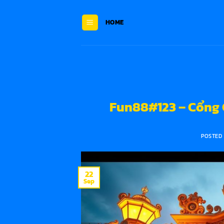
Skip
to
HOME
content
Fun88#123 – Cổng 
POSTED
22
Sep