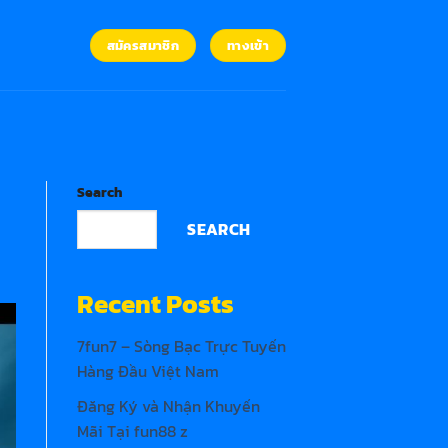
สมัครสมาชิก
ทางเข้า
Search
SEARCH
Recent Posts
7fun7 – Sòng Bạc Trực Tuyến
Hàng Đầu Việt Nam
Đăng Ký và Nhận Khuyến
Mãi Tại fun88 z