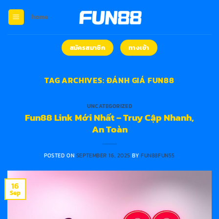
Skip
to
home
content
สมัครสมาชิก
ทางเข้า
TAG ARCHIVES:
ĐÁNH GIÁ FUN88
UNCATEGORIZED
Fun88 Link Mới Nhất – Truy Cập Nhanh,
An Toàn
POSTED ON
SEPTEMBER 16, 2025
BY
FUN88FUN55
16
Sep