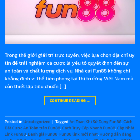
Trong thế giới giải trí trực tuyến, việc lựa chọn địa chỉ uy
tín để trải nghiệm cá cược là yếu tố quyết định đến sự
an toàn và chất lượng dịch vụ. Nhà cái Fun88 không chỉ
khẳng định vị thế tiên phong tại thị trường Việt Nam mà
còn thiết lập tiêu chuẩn […]
CONTINUE READING
→
Posted in
Uncategorized
|
Tagged
An Toàn Khi Sử Dụng Fun88
,
Cách
Đặt Cược An Toàn trên Fun88
,
Cách Truy Cập Nhanh Fun88
,
Cập Nhật
Link Fun88
,
Đánh giá Fun88
,
Fun88 link mới nhất
,
Hướng dẫn đăng