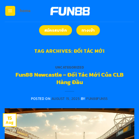
Skip
to
home
content
สมัครสมาชิก
ทางเข้า
TAG ARCHIVES:
ĐỐI TÁC MỚI
UNCATEGORIZED
Fun88 Newcastle – Đối Tác Mới Của CLB
Hàng Đầu
POSTED ON
AUGUST 15, 2025
BY
FUN88FUN55
15
Aug