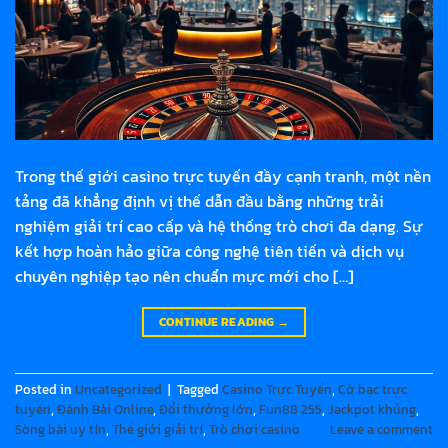
Trong thế giới casino trực tuyến đầy cạnh tranh, một nền
tảng đã khẳng định vị thế dẫn đầu bằng những trải
nghiệm giải trí cao cấp và hệ thống trò chơi đa dạng. Sự
kết hợp hoàn hảo giữa công nghệ tiên tiến và dịch vụ
chuyên nghiệp tạo nên chuẩn mực mới cho […]
CONTINUE READING
→
Posted in
Uncategorized
|
Tagged
Casino Trực Tuyến
,
Cờ bạc trực
tuyến
,
Đánh Bài Online
,
Đổi thưởng lớn
,
Fun88 255
,
Jackpot khủng
,
Sòng bài uy tín
,
Thế giới giải trí
,
Trò chơi casino
Leave a comment