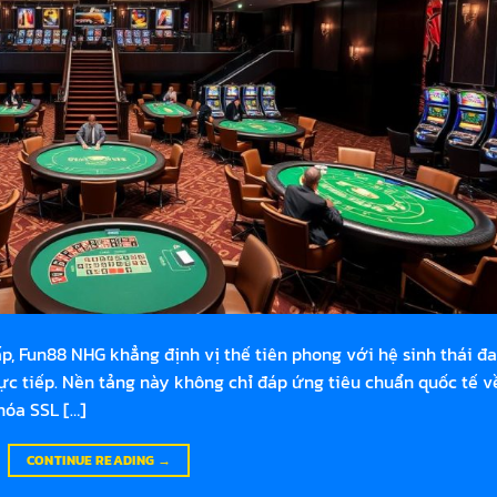
cấp, Fun88 NHG khẳng định vị thế tiên phong với hệ sinh thái đa
ực tiếp. Nền tảng này không chỉ đáp ứng tiêu chuẩn quốc tế v
óa SSL […]
CONTINUE READING
→