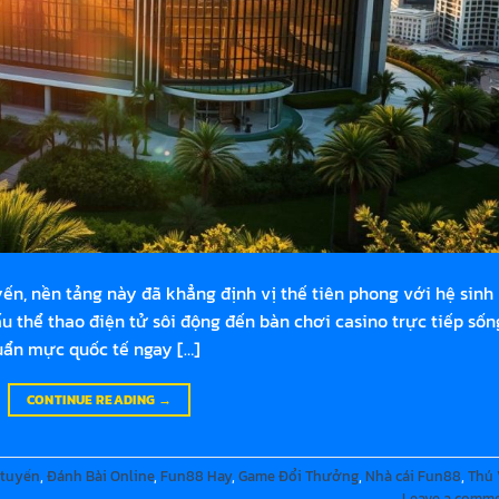
uyến, nền tảng này đã khẳng định vị thế tiên phong với hệ sinh
u thể thao điện tử sôi động đến bàn chơi casino trực tiếp sốn
uẩn mực quốc tế ngay […]
CONTINUE READING
→
 tuyến
,
Đánh Bài Online
,
Fun88 Hay
,
Game Đổi Thưởng
,
Nhà cái Fun88
,
Thú 
Leave a comm