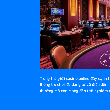
Trong thế giới casino online đầy cạnh t
thống trò chơi đa dạng từ cổ điển đến 
thưởng mà còn mang đến trải nghiệm c