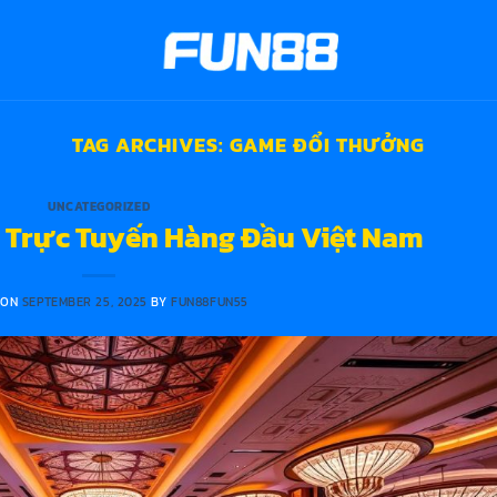
TAG ARCHIVES:
GAME ĐỔI THƯỞNG
UNCATEGORIZED
c Trực Tuyến Hàng Đầu Việt Nam
 ON
SEPTEMBER 25, 2025
BY
FUN88FUN55