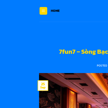
Skip
to
HOME
content
7fun7 – Sòng Bạ
POSTED
25
Sep