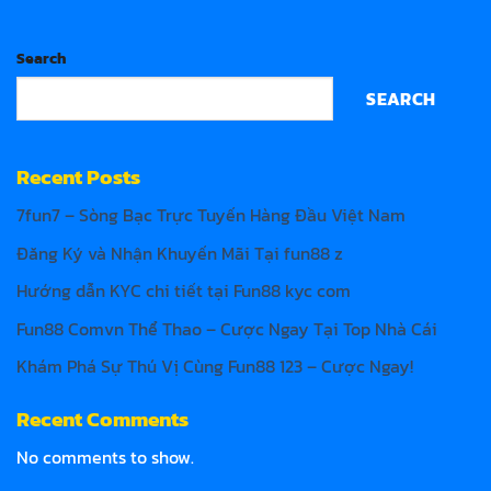
Search
SEARCH
Recent Posts
7fun7 – Sòng Bạc Trực Tuyến Hàng Đầu Việt Nam
Đăng Ký và Nhận Khuyến Mãi Tại fun88 z
Hướng dẫn KYC chi tiết tại Fun88 kyc com
Fun88 Comvn Thể Thao – Cược Ngay Tại Top Nhà Cái
Khám Phá Sự Thú Vị Cùng Fun88 123 – Cược Ngay!
Recent Comments
No comments to show.