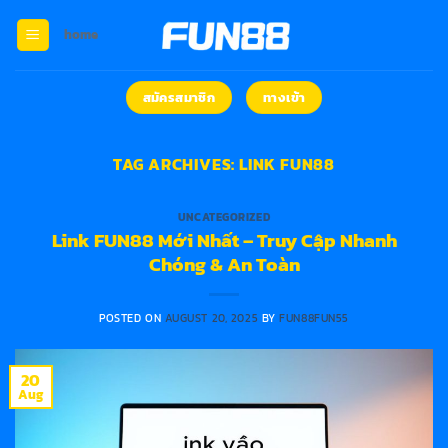
Skip
to
home
content
สมัครสมาชิก
ทางเข้า
TAG ARCHIVES:
LINK FUN88
UNCATEGORIZED
Link FUN88 Mới Nhất – Truy Cập Nhanh
Chóng & An Toàn
POSTED ON
AUGUST 20, 2025
BY
FUN88FUN55
20
Aug