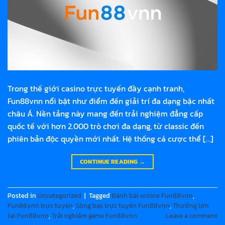
Trong thế giới casino trực tuyến đầy cạnh tranh,
Fun88vnn nổi bật như điểm đến giải trí đa dạng bậc nhất
châu Á. Nền tảng này mang đến trải nghiệm đẳng cấp
quốc tế với hơn 2.000 trò chơi đa dạng, từ classic đến
phiên bản độc quyền mới nhất. Hệ thống cá cược thể […]
CONTINUE READING
→
Posted in
Uncategorized
|
Tagged
Đánh bài online Fun88vnn
,
Fun88vnn trực tuyến
,
Sòng bạc trực tuyến Fun88vnn
,
Thưởng lớn
tại Fun88vnn
,
Trải nghiệm game Fun88vnn
Leave a comment