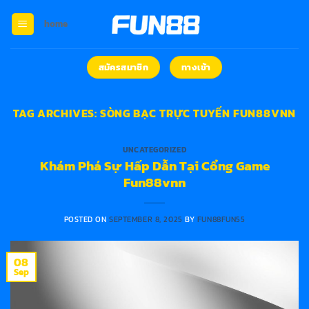
Skip
to
home
content
สมัครสมาชิก
ทางเข้า
TAG ARCHIVES:
SÒNG BẠC TRỰC TUYẾN FUN88VNN
UNCATEGORIZED
Khám Phá Sự Hấp Dẫn Tại Cổng Game
Fun88vnn
POSTED ON
SEPTEMBER 8, 2025
BY
FUN88FUN55
08
Sep