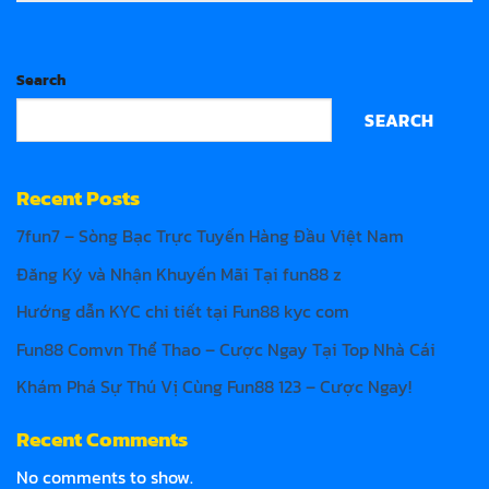
Search
SEARCH
Recent Posts
7fun7 – Sòng Bạc Trực Tuyến Hàng Đầu Việt Nam
Đăng Ký và Nhận Khuyến Mãi Tại fun88 z
Hướng dẫn KYC chi tiết tại Fun88 kyc com
Fun88 Comvn Thể Thao – Cược Ngay Tại Top Nhà Cái
Khám Phá Sự Thú Vị Cùng Fun88 123 – Cược Ngay!
Recent Comments
No comments to show.