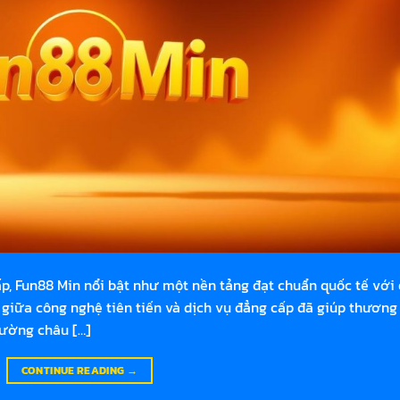
cấp, Fun88 Min nổi bật như một nền tảng đạt chuẩn quốc tế với
 giữa công nghệ tiên tiến và dịch vụ đẳng cấp đã giúp thương
rường châu […]
CONTINUE READING
→