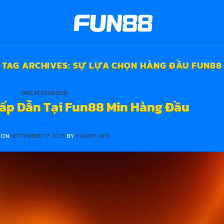
TAG ARCHIVES:
SỰ LỰA CHỌN HÀNG ĐẦU FUN88
UNCATEGORIZED
ấp Dẫn Tại Fun88 Min Hàng Đầu
 ON
SEPTEMBER 17, 2025
BY
FUN88FUN55