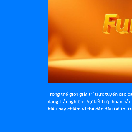
Trong thế giới giải trí trực tuyến cao 
dạng trải nghiệm. Sự kết hợp hoàn hảo
hiệu này chiếm vị thế dẫn đầu tại thị t