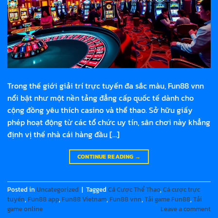
Trong thế giới giải trí trực tuyến đa sắc màu, Fun88 vnn
nổi bật như một nền tảng đẳng cấp quốc tế dành cho
cộng đồng yêu thích casino và thể thao. Sở hữu giấy
phép hoạt động từ các tổ chức uy tín, sân chơi này khẳng
định vị thế nhà cái hàng đầu […]
CONTINUE READING
→
Posted in
Uncategorized
|
Tagged
Cá Cược Thể Thao
,
Cá cược trực
tuyến
,
Fun88 app
,
Fun88 Vietnam
,
Fun88 vnn
,
Tải game Fun88
,
Tải
game online
Leave a comment