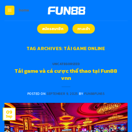
Skip
to
home
content
สมัครสมาชิก
ทางเข้า
TAG ARCHIVES:
TẢI GAME ONLINE
UNCATEGORIZED
Tải game và cá cược thể thao tại Fun88
vnn
POSTED ON
SEPTEMBER 9, 2025
BY
FUN88FUN55
09
Sep