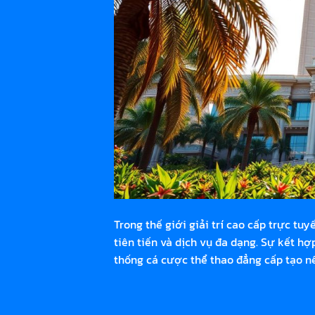
Trong thế giới giải trí cao cấp trực t
tiên tiến và dịch vụ đa dạng. Sự kết h
thống cá cược thể thao đẳng cấp tạo n