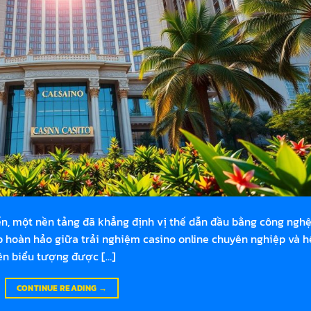
uyến, một nền tảng đã khẳng định vị thế dẫn đầu bằng công ngh
ợp hoàn hảo giữa trải nghiệm casino online chuyên nghiệp và h
ên biểu tượng được […]
CONTINUE READING
→