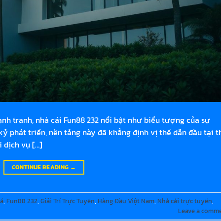
cạnh tranh, nhà cái Fun88 232 nổi bật như biểu tượng của sự
ỷ phát triển, nền tảng này đã khẳng định vị thế dẫn đầu tại t
 dịch vụ […]
CONTINUE READING
→
đá
,
Fun88 232
,
Giải Trí Trực Tuyến
,
Hàng Đầu Việt Nam
,
Nhà cái trực tuyến
,
Leave a comm