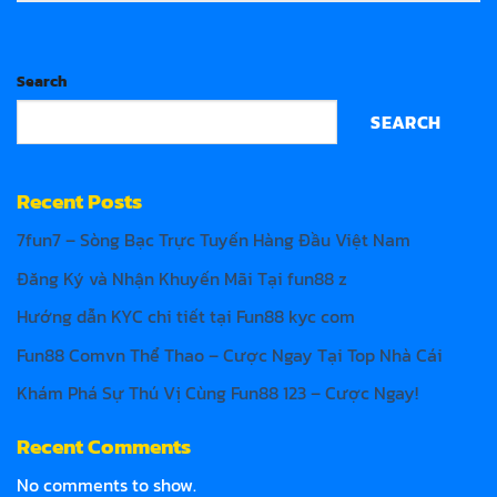
Search
SEARCH
Recent Posts
7fun7 – Sòng Bạc Trực Tuyến Hàng Đầu Việt Nam
Đăng Ký và Nhận Khuyến Mãi Tại fun88 z
Hướng dẫn KYC chi tiết tại Fun88 kyc com
Fun88 Comvn Thể Thao – Cược Ngay Tại Top Nhà Cái
Khám Phá Sự Thú Vị Cùng Fun88 123 – Cược Ngay!
Recent Comments
No comments to show.